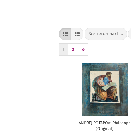
Sortieren nach
Sortieren nach
1
2
»
ANDREJ POTAPOV: Philosoph
(Original)