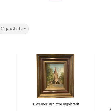
pro Seite
24 pro Seite
H. Werner: Kreuztor Ingolstadt
B