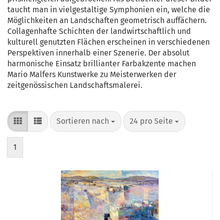
taucht man in vielgestaltige Symphonien ein, welche die
Möglichkeiten an Landschaften geometrisch auffächern.
Collagenhafte Schichten der landwirtschaftlich und
kulturell genutzten Flächen erscheinen in verschiedenen
Perspektiven innerhalb einer Szenerie. Der absolut
harmonische Einsatz brillianter Farbakzente machen
Mario Malfers Kunstwerke zu Meisterwerken der
zeitgenössischen Landschaftsmalerei.
Sortieren nach
pro Seite
Sortieren nach
24 pro Seite
1