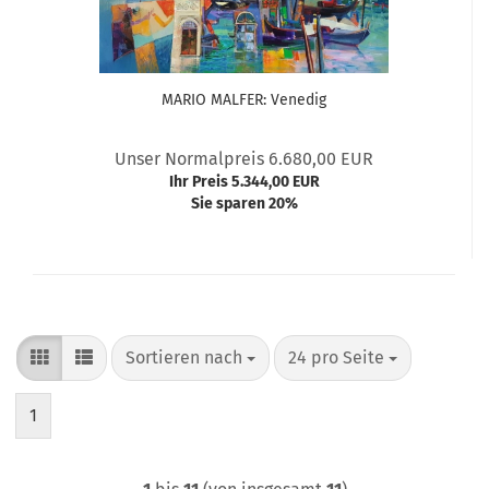
MARIO MALFER: Venedig
Unser Normalpreis 6.680,00 EUR
Ihr Preis 5.344,00 EUR
Sie sparen 20%
Sortieren nach
pro Seite
Sortieren nach
24 pro Seite
1