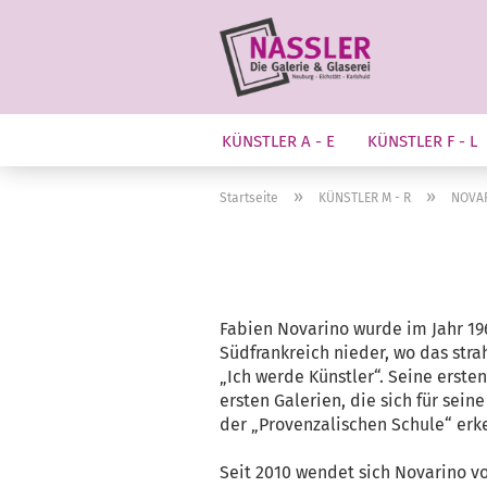
KÜNSTLER A - E
KÜNSTLER F - L
»
»
Startseite
KÜNSTLER M - R
NOVAR
Fabien Novarino wurde im Jahr 196
Südfrankreich nieder, wo das stra
„Ich werde Künstler“. Seine erste
ersten Galerien, die sich für sei
der „Provenzalischen Schule“ erk
Seit 2010 wendet sich Novarino von