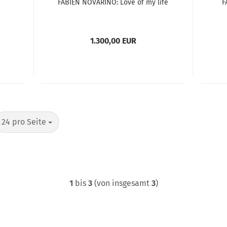
a
FABIEN NOVARINO: Love of my life
F
1.300,00 EUR
pro Seite
24 pro Seite
1
bis
3
(von insgesamt
3
)