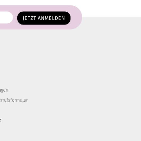
ngen
errufsformular
z