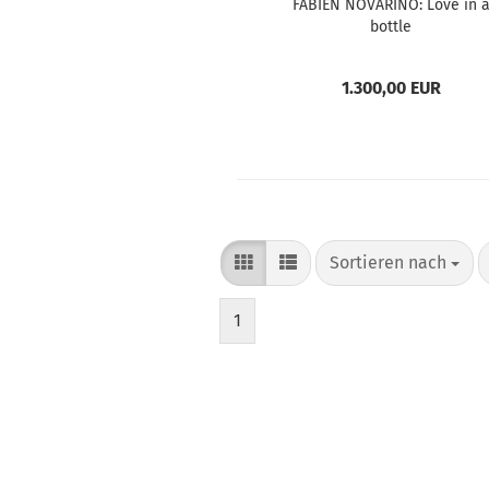
FABIEN NOVARINO: Love in 
bottle
1.300,00 EUR
Sortieren nach
Sortieren nach
1