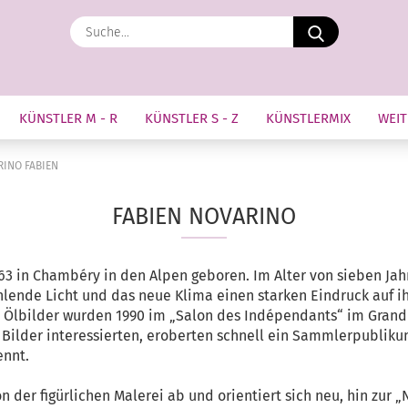
Suche...
KÜNSTLER M - R
KÜNSTLER S - Z
KÜNSTLERMIX
WEIT
INO FABIEN
FABIEN NOVARINO
3 in Chambéry in den Alpen geboren. Im Alter von sieben Jahre
hlende Licht und das neue Klima einen starken Eindruck auf ihn
n Ölbilder wurden 1990 im „Salon des Indépendants“ im Grand Pa
ne Bilder interessierten, eroberten schnell ein Sammlerpublik
ennt.
 der figürlichen Malerei ab und orientiert sich neu, hin zur „N