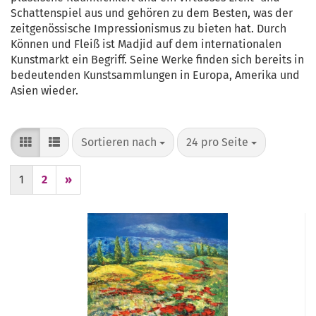
Schattenspiel aus und gehören zu dem Besten, was der
zeitgenössische Impressionismus zu bieten hat. Durch
Können und Fleiß ist Madjid auf dem internationalen
Kunstmarkt ein Begriff. Seine Werke finden sich bereits in
bedeutenden Kunstsammlungen in Europa, Amerika und
Asien wieder.
Sortieren nach
pro Seite
Sortieren nach
24 pro Seite
1
2
»