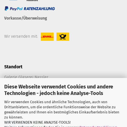
Vorkasse/Überweisung
Wir versenden mit:
Standort
Galerie Glaserei Nassler
Diese Webseite verwendet Cookies und andere
Spitalplatz C 198
Technologien - jedoch keine Analyse-Tools
86633 Neuburg an der Donau
Wir verwenden Cookies und ähnliche Technologien, auch von
E-Mail:
die@galerie-glaserei-nassler.de
Drittanbietern, um die ordentliche Funktionsweise der Website zu
gewährleisten und Ihnen ein bestmögliches Einkaufserlebnis bieten
Folgen Sie uns...
zu können.
WIR VERWENDEN KEINE ANALYSE-TOOLS!