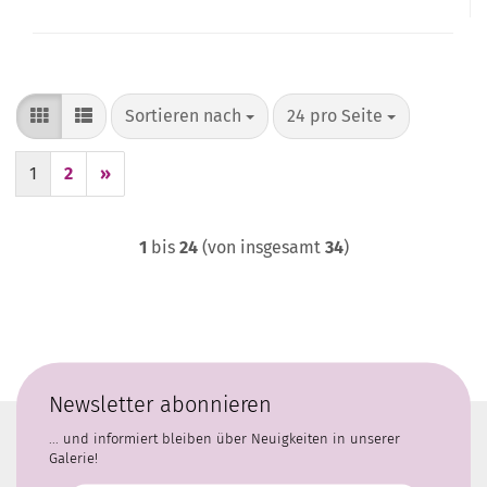
Sortieren nach
pro Seite
Sortieren nach
24 pro Seite
1
2
»
1
bis
24
(von insgesamt
34
)
Newsletter abonnieren
... und informiert bleiben über Neuigkeiten in unserer
Galerie!