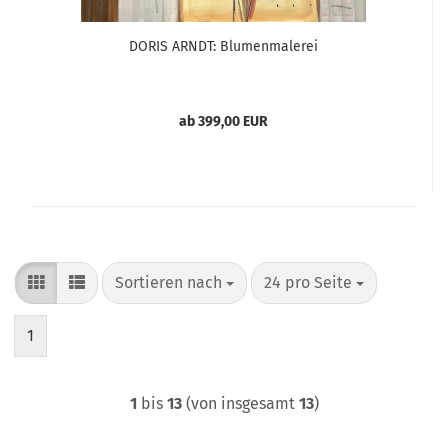
DORIS ARNDT: Blumenmalerei
ab 399,00 EUR
Sortieren nach
pro Seite
Sortieren nach
24 pro Seite
1
1
bis
13
(von insgesamt
13
)