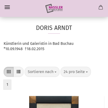
DORIS ARNDT
Künstlerin und Galeristin in Bad Buchau
*10.09.1948 †18.02.2015
Sortieren nach
pro Seite
Sortieren nach
24 pro Seite
1