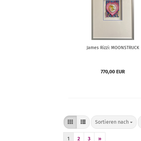
James Rizzi: MOONSTRUCK
770,00 EUR
Sortieren nach
Sortieren nach
1
2
3
»