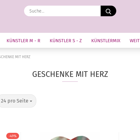
Suche...
KÜNSTLER M - R
KÜNSTLER S - Z
KÜNSTLERMIX
WEIT
SCHENKE MIT HERZ
GESCHENKE MIT HERZ
pro Seite
24 pro Seite
-49%