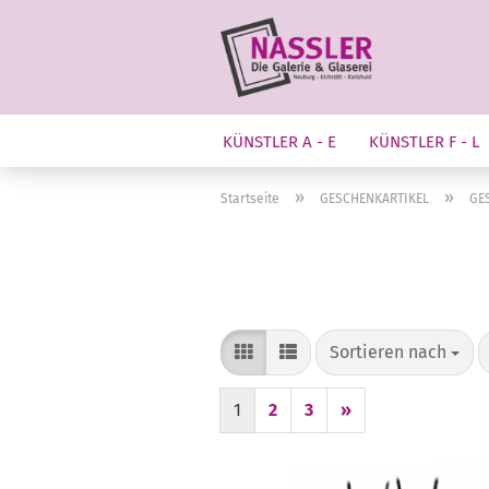
KÜNSTLER A - E
KÜNSTLER F - L
»
»
Startseite
GESCHENKARTIKEL
GE
Sortieren nach
Sortieren nach
1
2
3
»