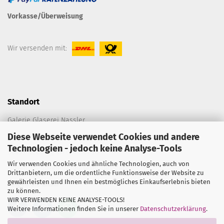
Vorkasse/Überweisung
Wir versenden mit:
Standort
Galerie Glaserei Nassler
Diese Webseite verwendet Cookies und andere
Spitalplatz C 198
Technologien - jedoch keine Analyse-Tools
86633 Neuburg an der Donau
Wir verwenden Cookies und ähnliche Technologien, auch von
E-Mail:
die@galerie-glaserei-nassler.de
Drittanbietern, um die ordentliche Funktionsweise der Website zu
gewährleisten und Ihnen ein bestmögliches Einkaufserlebnis bieten
Folgen Sie uns...
zu können.
WIR VERWENDEN KEINE ANALYSE-TOOLS!
Weitere Informationen finden Sie in unserer
Datenschutzerklärung
.