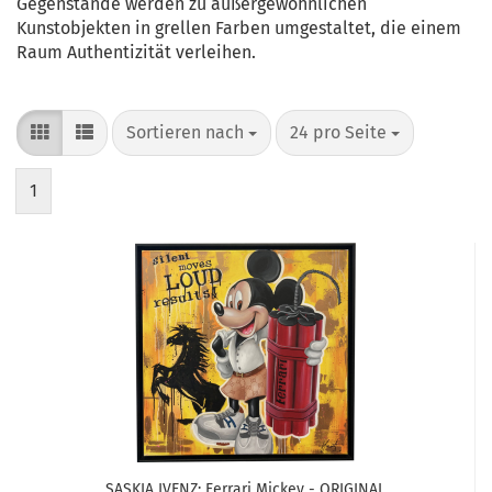
Gegenstände werden zu außergewöhnlichen
Kunstobjekten in grellen Farben umgestaltet, die einem
Raum Authentizität verleihen.
Sortieren nach
pro Seite
Sortieren nach
24 pro Seite
1
SASKIA IVENZ: Ferrari Mickey - ORIGINAL