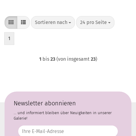
Sortieren nach
pro Seite
Sortieren nach
24 pro Seite
1
1
bis
23
(von insgesamt
23
)
Newsletter abonnieren
... und informiert bleiben über Neuigkeiten in unserer
Galerie!