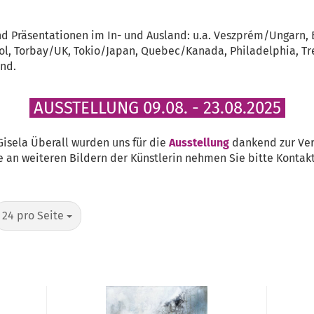
nd Präsentationen im In- und Ausland: u.a. Veszprém/Ungarn, 
stol, Torbay/UK, Tokio/Japan, Quebec/Kanada, Philadelphia, T
nd.
AUSSTELLUNG 09.08. - 23.08.2025
Gisela Überall wurden uns für die
Ausstellung
dankend zur Verf
e an weiteren Bildern der Künstlerin nehmen Sie bitte Kontakt
pro Seite
24 pro Seite