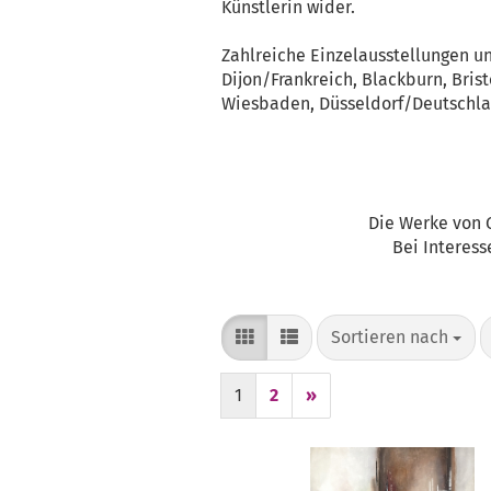
Künstlerin wider.
Zahlreiche Einzelausstellungen u
Dijon/Frankreich, Blackburn, Bri
Wiesbaden, Düsseldorf/Deutschla
Die Werke von 
Bei Interess
Sortieren nach
Sortieren nach
1
2
»