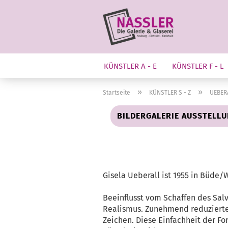
KÜNSTLER A - E
KÜNSTLER F - L
»
»
Startseite
KÜNSTLER S - Z
UEBER
BILDERGALERIE AUSSTELLU
Gisela Ueberall ist 1955 in Büde/
Beeinflusst vom Schaffen des Salv
Realismus. Zunehmend reduzierte 
Zeichen. Diese Einfachheit der 