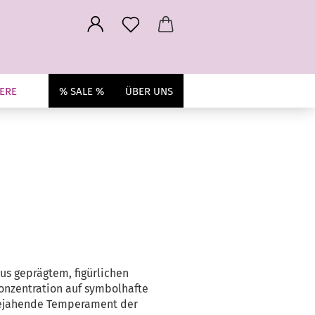
ERE
% SALE %
ÜBER UNS
us geprägtem, figürlichen
onzentration auf symbolhafte
sbejahende Temperament der