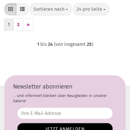
Sortieren nach
pro Seite
Sortieren nach
24 pro Seite
1
2
»
1
bis
24
(von insgesamt
25
)
Newsletter abonnieren
... und informiert bleiben über Neuigkeiten in unserer
Galerie!