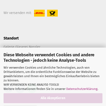
Wir versenden mit:
Standort
Galerie Glaserei Nassler
Diese Webseite verwendet Cookies und andere
Spitalplatz C 198
Technologien - jedoch keine Analyse-Tools
86633 Neuburg an der Donau
Wir verwenden Cookies und ähnliche Technologien, auch von
E-Mail:
die@galerie-glaserei-nassler.de
Drittanbietern, um die ordentliche Funktionsweise der Website zu
gewährleisten und Ihnen ein bestmögliches Einkaufserlebnis bieten
Folgen Sie uns...
zu können.
WIR VERWENDEN KEINE ANALYSE-TOOLS!
Weitere Informationen finden Sie in unserer
Datenschutzerklärung
.
Alle Akzeptieren