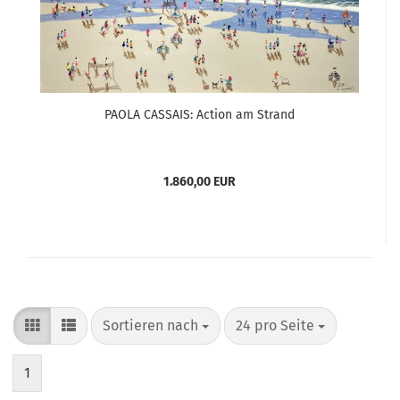
PAOLA CASSAIS: Action am Strand
1.860,00 EUR
Sortieren nach
pro Seite
Sortieren nach
24 pro Seite
1