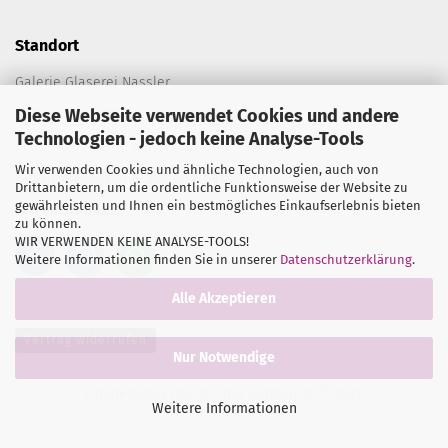
Standort
Galerie Glaserei Nassler
Diese Webseite verwendet Cookies und andere
Spitalplatz C 198
Technologien - jedoch keine Analyse-Tools
86633 Neuburg an der Donau
Wir verwenden Cookies und ähnliche Technologien, auch von
E-Mail:
die@galerie-glaserei-nassler.de
Drittanbietern, um die ordentliche Funktionsweise der Website zu
gewährleisten und Ihnen ein bestmögliches Einkaufserlebnis bieten
Folgen Sie uns...
zu können.
WIR VERWENDEN KEINE ANALYSE-TOOLS!
Weitere Informationen finden Sie in unserer
Datenschutzerklärung
.
Alle Akzeptieren
Vertrag widerrufen
Nur Notwendige
Onlineshop erstellen
mit Gambio.de © 2026
Weitere Informationen