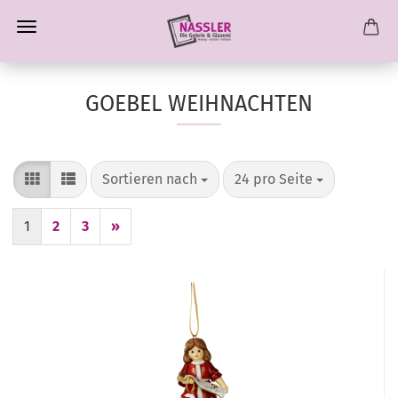
GOEBEL WEIHNACHTEN
Sortieren nach
pro Seite
Sortieren nach
24 pro Seite
1
2
3
»