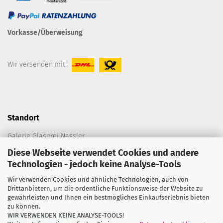
Vorkasse/Überweisung
Wir versenden mit:
Standort
Galerie Glaserei Nassler
Diese Webseite verwendet Cookies und andere
Spitalplatz C 198
Technologien - jedoch keine Analyse-Tools
86633 Neuburg an der Donau
Wir verwenden Cookies und ähnliche Technologien, auch von
E-Mail:
die@galerie-glaserei-nassler.de
Drittanbietern, um die ordentliche Funktionsweise der Website zu
gewährleisten und Ihnen ein bestmögliches Einkaufserlebnis bieten
Folgen Sie uns...
zu können.
WIR VERWENDEN KEINE ANALYSE-TOOLS!