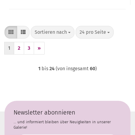
Sortieren nach
pro Seite
Sortieren nach
24 pro Seite
1
2
3
»
1
bis
24
(von insgesamt
60
)
Newsletter abonnieren
... und informiert bleiben über Neuigkeiten in unserer
Galerie!