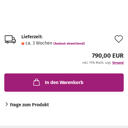
Lieferzeit:
A
ca. 3 Wochen
(Ausland abweichend)
d
790,00 EUR
M
inkl. 19% MwSt. zzgl.
Versand
In den Warenkorb
Frage zum Produkt