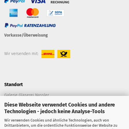
Vorkasse/Überweisung
Wir versenden mit:
Standort
Galerie Glaserei Nassler
Diese Webseite verwendet Cookies und andere
Spitalplatz C 198
Technologien - jedoch keine Analyse-Tools
86633 Neuburg an der Donau
Wir verwenden Cookies und ähnliche Technologien, auch von
E-Mail:
die@galerie-glaserei-nassler.de
Drittanbietern, um die ordentliche Funktionsweise der Website zu