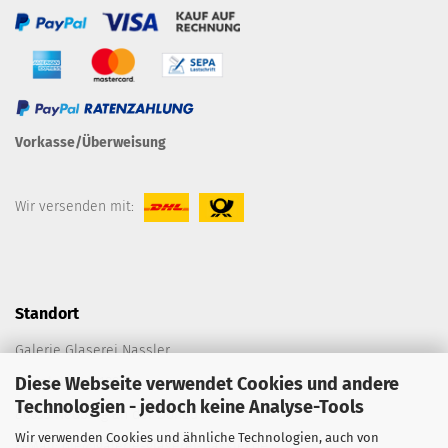
Vorkasse/Überweisung
Wir versenden mit:
Standort
Galerie Glaserei Nassler
Diese Webseite verwendet Cookies und andere
Spitalplatz C 198
Technologien - jedoch keine Analyse-Tools
86633 Neuburg an der Donau
Wir verwenden Cookies und ähnliche Technologien, auch von
E-Mail:
die@galerie-glaserei-nassler.de