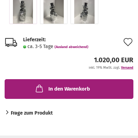
Lieferzeit:
A
ca. 3-5 Tage
(Ausland abweichend)
d
1.020,00 EUR
M
inkl. 19% MwSt. zzgl.
Versand
In den Warenkorb
Frage zum Produkt