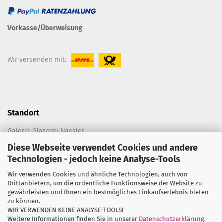
Vorkasse/Überweisung
Wir versenden mit:
Standort
Galerie Glaserei Nassler
Diese Webseite verwendet Cookies und andere
Spitalplatz C 198
Technologien - jedoch keine Analyse-Tools
86633 Neuburg an der Donau
Wir verwenden Cookies und ähnliche Technologien, auch von
E-Mail:
die@galerie-glaserei-nassler.de
Drittanbietern, um die ordentliche Funktionsweise der Website zu
gewährleisten und Ihnen ein bestmögliches Einkaufserlebnis bieten
Folgen Sie uns...
zu können.
WIR VERWENDEN KEINE ANALYSE-TOOLS!
Weitere Informationen finden Sie in unserer
Datenschutzerklärung
.